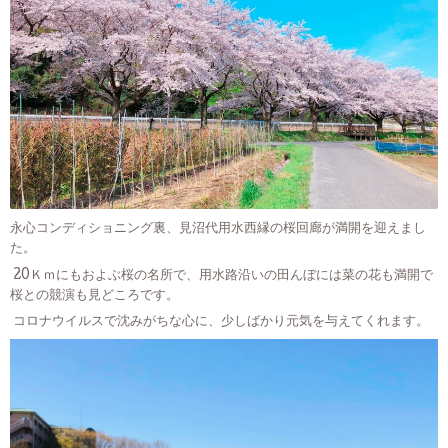
永心コンディショニング裏、見沼代用水西縁の桜回廊が満開を迎えまし
た。
20Ｋｍにもおよぶ桜の名所で、用水路沿いの田んぼには菜の花も満開で
桜との競演も見どころです。
コロナウイルスで沈みがちな心に、少しばかり元気を与えてくれます。