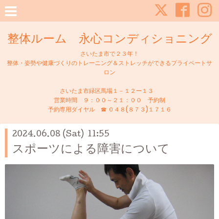
整体ルーム 永心コンディショニング
さいたま市で２３年！
整体・姿勢や健康づくりのトレーニング＆ストレッチができるプライベートサ
ロン
さいたま市緑区馬場１－１２ー１３
営業時間 ９：００～２１：００ 予約制
予約専用ダイヤル ☎ ０４８(８７３)１７１６
2024.06.08 (Sat) 11:55
スポーツによる障害について