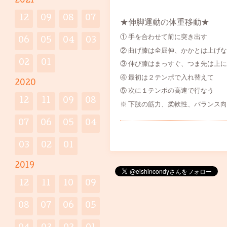
2021
12
09
08
07
★伸脚運動の体重移動★
① 手を合わせて前に突き出す
06
05
04
03
② 曲げ膝は全屈伸、かかとは上げ
02
01
③ 伸び膝はまっすぐ、つま先は上
④ 最初は２テンポで入れ替えて
2020
⑤ 次に１テンポの高速で行なう
12
11
09
08
※ 下肢の筋力、柔軟性、バランス
07
06
05
04
03
02
01
2019
12
11
10
09
08
07
06
05