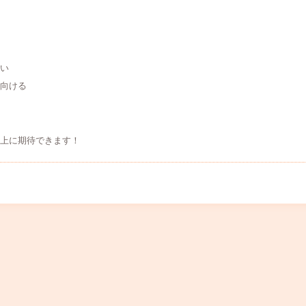
ない
に向ける
向上に期待できます！