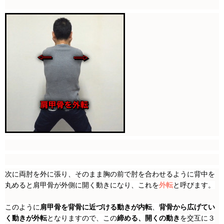
次に両肘を外に張り、そのまま胸の前で肘を合わせるように背中を
丸めると肩甲骨が外側に開く動きになり、これを
外転
と呼びます。
このように
肩甲骨を背骨に近づける動きが内転
、
背骨から広げてい
く動きが外転
となりますので、この
締める、開くの動き
を交互に３