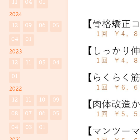
11
04
01
2024
12
09
06
05
04
01
2023
12
11
05
04
01
2022
12
11
10
09
08
07
06
05
04
03
01