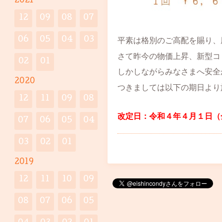
2021
12
09
08
07
06
05
04
03
平素は格別のご高配を賜り、
さて昨今の物価上昇、新型コ
02
01
しかしながらみなさまへ安全
2020
つきましては以下の期日より
12
11
09
08
改定日：令和４年４月１日（
07
06
05
04
03
02
01
2019
12
11
10
09
08
07
06
05