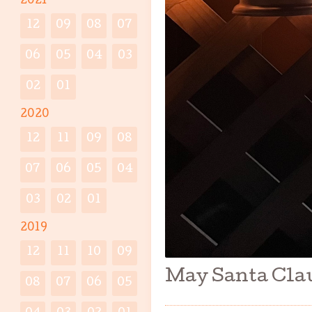
2021
12
09
08
07
06
05
04
03
02
01
2020
12
11
09
08
07
06
05
04
03
02
01
2019
12
11
10
09
May Santa Clau
08
07
06
05