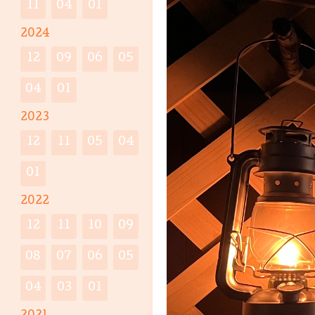
11
04
01
2024
12
09
06
05
04
01
2023
12
11
05
04
01
2022
12
11
10
09
08
07
06
05
04
03
01