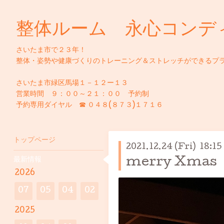
整体ルーム 永心コンデ
さいたま市で２３年！
整体・姿勢や健康づくりのトレーニング＆ストレッチができるプ
さいたま市緑区馬場１－１２ー１３
営業時間 ９：００～２１：００ 予約制
予約専用ダイヤル ☎ ０４８(８７３)１７１６
トップページ
2021.12.24 (Fri) 18:15
最新情報
merry Xmas
2026
07
05
04
02
2025