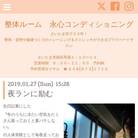
整体ルーム 永心コンディショニング
さいたま市で２３年！
整体・姿勢や健康づくりのトレーニング＆ストレッチができるプライベートサ
ロン
さいたま市緑区馬場１－１２ー１３
営業時間 ９：００～２１：００ 予約制
予約専用ダイヤル ☎ ０４８(８７３)１７１６
2019.01.27 (Sun) 15:28
夜ランに励む
先日記事にした
〝冬のうちに冷たい空気をたく
さん吸っておくと夏バテしな
い〟
の人体実験として毎夜走ってお