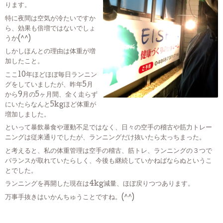
ります。
特に夜間は空気が冷たいですか
ら、効果も倍増ではないでしょ
うか(^^)
しかしほんとの理由は体重が増
加したこと。
ここ10年ほどほぼ毎日ランニン
グをしていましたが、昨年5月
から9月の5ヶ月間、全く走らず
にいたらなんと5kgほど体重が
増加しました。
といって暴飲暴食や運動不足ではなく、日々の空手の稽古や筋力トレー
ニングは従来通りでしたが、ランニングだけ抜いたら太っちまった。
と考えると、私の体重管理は空手の稽古、筋トレ、ランニングの３つで
バランスが取れていたらしく、今後も継続していかねばならぬというこ
とでした。
ランニングを再開した現在は4kg減量、ほぼ戻りつつあります。
万事手抜きはいかんちゅうことですね。(^^)