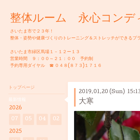
整体ルーム 永心コンデ
さいたま市で２３年！
整体・姿勢や健康づくりのトレーニング＆ストレッチができるプ
さいたま市緑区馬場１－１２ー１３
営業時間 ９：００～２１：００ 予約制
予約専用ダイヤル ☎ ０４８(８７３)１７１６
トップページ
2019.01.20 (Sun) 15:1
最新情報
大寒
2026
07
05
04
02
2025