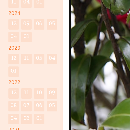
11
04
01
2024
12
09
06
05
04
01
2023
12
11
05
04
01
2022
12
11
10
09
08
07
06
05
04
03
01