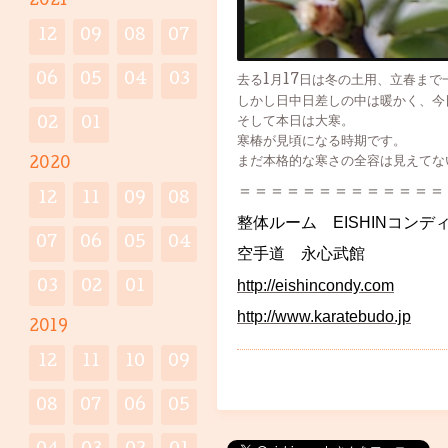
2021
12
09
08
07
06
05
04
03
去る1月17日は冬の土用、立春まで
しかし日中日差しの中は暖かく、今
そして本日は大寒。
02
01
寒椿が見頃になる時期です。
まだ本格的な寒さの全容は見えてな
2020
＝＝＝＝＝＝＝＝＝＝＝＝＝
12
11
09
08
整体ルーム EISHINコンデ
07
06
05
04
空手道 永心武館
http://eishincondy.com
03
02
01
http://www.karatebudo.jp
2019
12
11
10
09
08
07
06
05