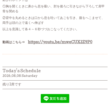
動きのポイントは
①胸を開くときに鼻から息を吸い、肘を後ろに引きながら下ろして肩甲
骨を閉める
②背中を丸めるときは口から息を吐いてあごを引き、腹をへこませて、
両手は頭の上で遠くへ伸ばす
以上を意識して各４～６秒づづおこなってください。
動画はこちら⇒
https://youtu.be/mweCUX2Z9P0
Today's Schedule
2026.08.08 Saturday
残り1席です