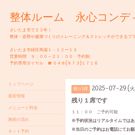
整体ルーム 永心コンデ
さいたま市で２３年！
整体・姿勢や健康づくりのトレーニング＆ストレッチができるプ
さいたま市緑区馬場１－１２ー１３
営業時間 ９：００～２１：００ 予約制
予約専用ダイヤル ☎ ０４８(８７３)１７１６
トップページ
2025-07-29 (火
残り1席
最新情報
残り１席です
メニューと料金
１１：００ ご予約可能
施術の流れ
※予約状況はリアルタイムではあ
※当日のご予約はお電話にてお願
ネット予約