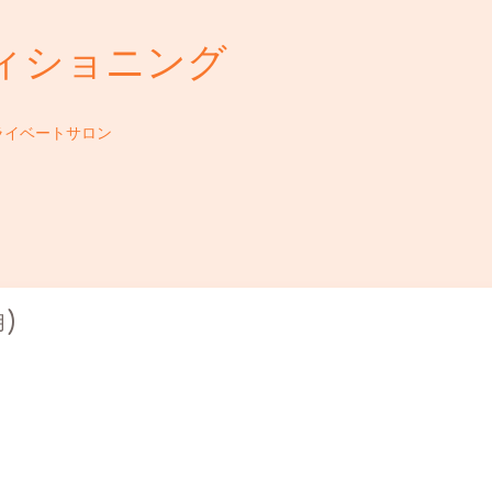
ィショニング
ライベートサロン
月)